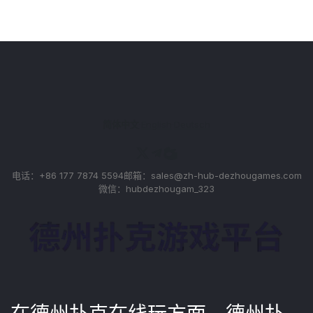
简体中文
·
English
·
Deutsch
电话：
+86 177 7874 5594
邮箱：
sales@zh-hub-dezhougames.com
微信：hubdezhougam_323